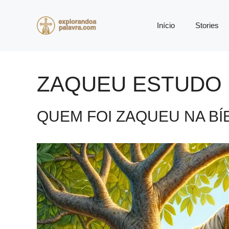
Pular
para
Início
Stories
o
conteúdo
ZAQUEU ESTUDO 
QUEM FOI ZAQUEU NA BÍ