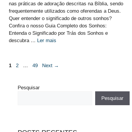
nas práticas de adoração descritas na Bíblia, sendo
frequentemente utilizados como oferendas a Deus.
Quer entender o significado de outros sonhos?
Confira o nosso Guia Completo dos Sonhos:
Entenda o Significado por Trás dos Sonhos e
descubra …
Ler mais
Page
Page
Page
1
2
…
49
Next
→
Pesquisar
Pesquisar