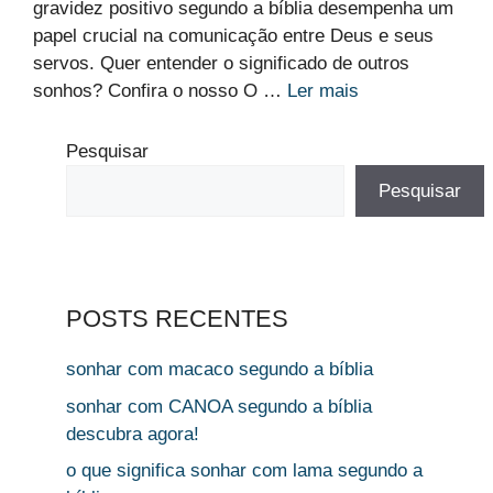
gravidez positivo segundo a bíblia desempenha um
papel crucial na comunicação entre Deus e seus
servos. Quer entender o significado de outros
sonhos? Confira o nosso O …
Ler mais
Pesquisar
Pesquisar
POSTS RECENTES
sonhar com macaco segundo a bíblia
sonhar com CANOA segundo a bíblia
descubra agora!
o que significa sonhar com lama segundo a