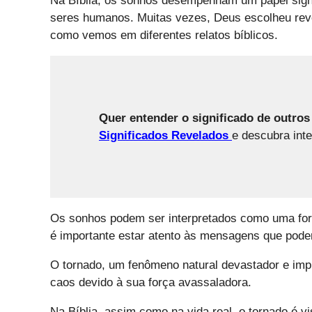
Na Bíblia, os sonhos desempenham um papel sign
seres humanos. Muitas vezes, Deus escolheu reve
como vemos em diferentes relatos bíblicos.
Quer entender o significado de outro
Significados Revelados
e descubra inte
Os sonhos podem ser interpretados como uma forma
é importante estar atento às mensagens que podem
O tornado, um fenômeno natural devastador e imp
caos devido à sua força avassaladora.
Na Bíblia, assim como na vida real, o tornado é 