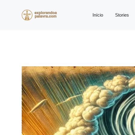
Pular
para
Início
Stories
o
conteúdo