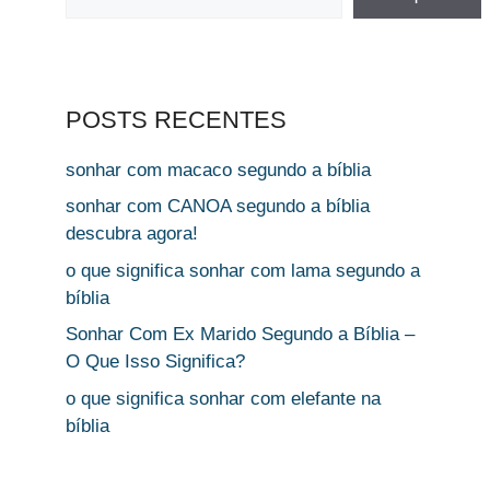
POSTS RECENTES
sonhar com macaco segundo a bíblia
sonhar com CANOA segundo a bíblia
descubra agora!
o que significa sonhar com lama segundo a
bíblia
Sonhar Com Ex Marido Segundo a Bíblia –
O Que Isso Significa?
o que significa sonhar com elefante na
bíblia