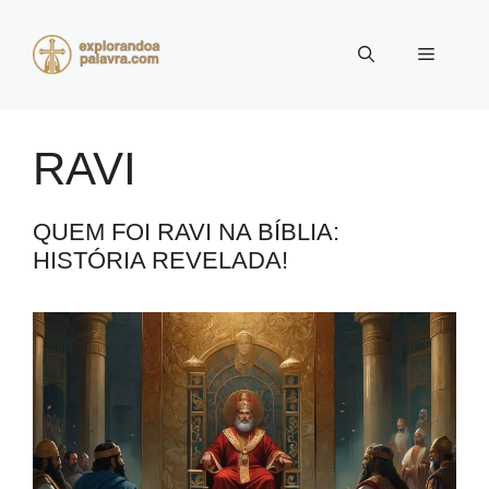
Pular
para
Menu
o
conteúdo
RAVI
QUEM FOI RAVI NA BÍBLIA:
HISTÓRIA REVELADA!