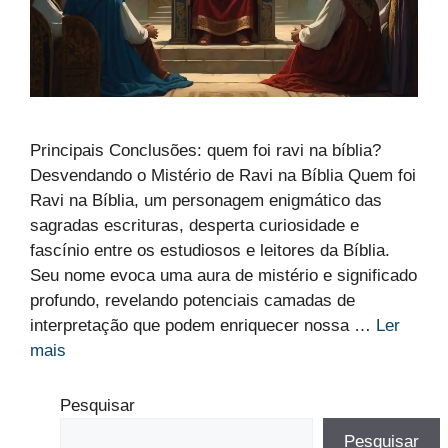
Principais Conclusões: quem foi ravi na bíblia?
Desvendando o Mistério de Ravi na Bíblia Quem foi
Ravi na Bíblia, um personagem enigmático das
sagradas escrituras, desperta curiosidade e
fascínio entre os estudiosos e leitores da Bíblia.
Seu nome evoca uma aura de mistério e significado
profundo, revelando potenciais camadas de
interpretação que podem enriquecer nossa …
Ler
mais
Pesquisar
Pesquisar