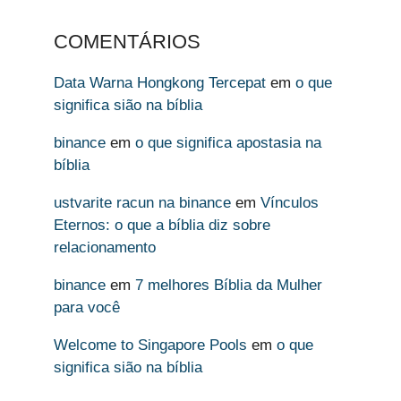
COMENTÁRIOS
Data Warna Hongkong Tercepat
em
o que
significa sião na bíblia
binance
em
o que significa apostasia na
bíblia
ustvarite racun na binance
em
Vínculos
Eternos: o que a bíblia diz sobre
relacionamento
binance
em
7 melhores Bíblia da Mulher
para você
Welcome to Singapore Pools
em
o que
significa sião na bíblia