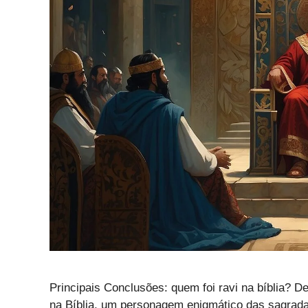
Principais Conclusões: quem foi ravi na bíblia? D
na Bíblia, um personagem enigmático das sagradas