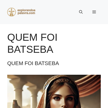
Pular
para
Menu
o
conteúdo
QUEM FOI
BATSEBA
QUEM FOI BATSEBA