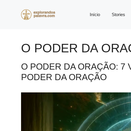
Pular
para
Início
Stories
o
conteúdo
O PODER DA ORA
O PODER DA ORAÇÃO: 7
PODER DA ORAÇÃO