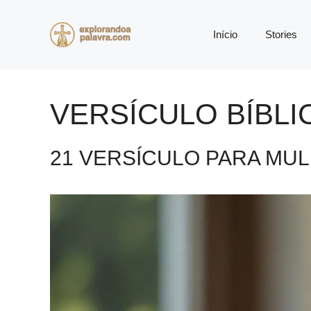
Pular
para
Início
Stories
o
conteúdo
VERSÍCULO BÍBL
21 VERSÍCULO PARA MUL