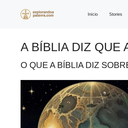
Pular
para
Início
Stories
o
conteúdo
A BÍBLIA DIZ QUE
O QUE A BÍBLIA DIZ SOB