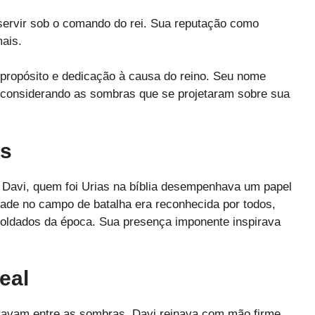
ervir sob o comando do rei. Sua reputação como
mais.
e propósito e dedicação à causa do reino. Seu nome
el considerando as sombras que se projetaram sobre sua
as
 Davi, quem foi Urias na bíblia desempenhava um papel
idade no campo de batalha era reconhecida por todos,
oldados da época. Sua presença imponente inspirava
eal
ravam entre as sombras, Davi reinava com mão firme