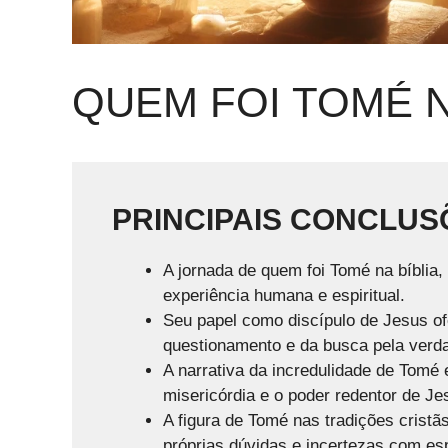
QUEM FOI TOMÉ N
PRINCIPAIS CONCLUS
A jornada de quem foi Tomé na bíblia,
experiência humana e espiritual.
Seu papel como discípulo de Jesus of
questionamento e da busca pela verd
A narrativa da incredulidade de Tomé 
misericórdia e o poder redentor de Je
A figura de Tomé nas tradições cristãs
próprias dúvidas e incertezas com es