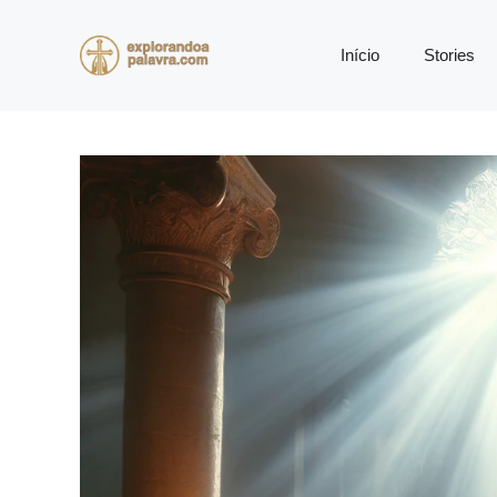
Pular
para
Início
Stories
o
conteúdo