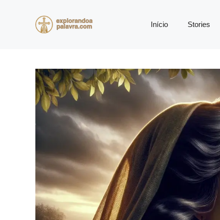
Pular
para
Início
Stories
o
conteúdo