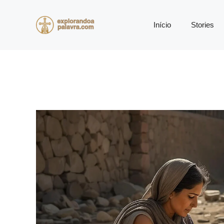
Pular
para
Início
Stories
o
conteúdo