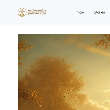
Pular
para
Início
Stories
o
conteúdo