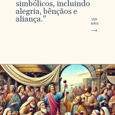
simbólicos, incluindo
alegria, bênçãos e
aliança."
VER
MAIS