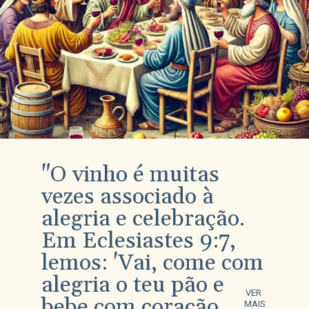
"O vinho é muitas
vezes associado à
alegria e celebração.
Em Eclesiastes 9:7,
lemos: 'Vai, come com
alegria o teu pão e
VER
bebe com coração
MAIS